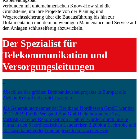
Kabelleitungsbau
verbunden mit unternehmerischen Know-How sind die
Grundsteine, um ihre Projekte von der Planung und
Wegerechtssicherung über die Bauausführung bis hin zur
Dokumentation und dem notwendigen Maintenance und Service auf
den Anlagen schlüsselfertig abzuwickeln.
Der Spezialist für
Telekommunikation und
Versorgungsleitungen
"
Abschluss des größten Breitbandausbauprojekts in Europa: alle
Ziele in Rekordzeit erreicht worden
Als Generalunternehmer der Breitband Nordhessen GmbH war der
29.11.2019 für die Weigand Bau GmbH ein besonderer Tag.
Vorfristig in einer Rekordzeit von 3 Jahren wurden durch unsere
Firma in den 5 nordhessischen Landkreisen 2.200km Leehrrohe und
Glasfaserkabel verlegt und angeschlossen. weiterlesen
"