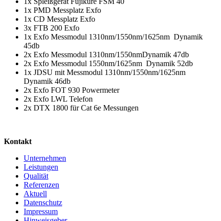
1x Spleißgerät Fujikure FSM 40
1x PMD Messplatz Exfo
1x CD Messplatz Exfo
3x FTB 200 Exfo
1x Exfo Messmodul 1310nm/1550nm/1625nm Dynamik
45db
2x Exfo Messmodul 1310nm/1550nmDynamik 47db
2x Exfo Messmodul 1550nm/1625nm Dynamik 52db
1x JDSU mit Messmodul 1310nm/1550nm/1625nm
Dynamik 46db
2x Exfo FOT 930 Powermeter
2x Exfo LWL Telefon
2x DTX 1800 für Cat 6e Messungen
Kontakt
Unternehmen
Leistungen
Qualität
Referenzen
Aktuell
Datenschutz
Impressum
Hinweisgeber