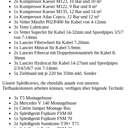
2x Kompressor Kaeser M123, 10 Bar und 10 m³
1x Kompressor Kaeser M122, 9 Bar und 8 m³
1x Kompressor Kaeser M135, 12 Bar und 14 m³
1x Kompressor Atlas Copco, 12 Bar und 12 m³
3x Vetter MiniJet P02/P400 für Kabel von 4-12mm
3x Veter Lubricator
1x Vetter SuperJet für Kabel 14-32mm und Speedpipes 3/5/7
von 7-14mm
1x Lancier Fiberwheel für Kabel 7-20mm
1x Lancier Minicat für Kabel 5-9mm
2x Lancier Fibercat mit Doppelmototantrieb für Kabel 8-
36mm
3x Lancier Hydrocat für Kabel 14-27mm und Speedpipes
2/3/4/5/6/7 von 7-14mm
5x Ziehband mit je 220 bis 350m inkl. Sender
Unsere Spleißcrews, die ebenfalls autark von unseren
Tiefbaukolonnen arbeiten können, verfügen über folgende Technik:
3x T5 Montagebusse
2x Mercedes V 140 Montagebusse
1x Citrön Jumper Montage Bus
2x Spleißgerät Fujikure FSM 60
1x Spleißgerät Fujikure FSM 70
2x Spleißgerät Sumitomo T39+ T71